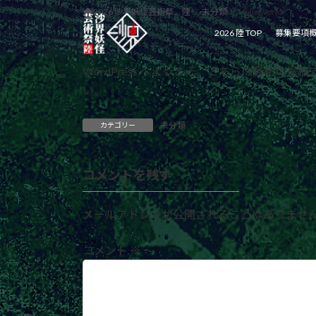
コ
ナ
2026 沙界妖怪芸術祭 陸
未分類
Hello world!
ン
ビ
2026 陸 TOP
募集要項
テ
ゲ
ン
ー
WordPress へようこそ。こちらは最初
ツ
シ
い。
へ
ョ
ス
ン
キ
に
未分類
カテゴリー
ッ
移
プ
動
コメントを残す
メールアドレスが公開されることはありませ
コメント
※