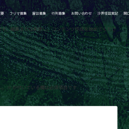
概要
フリマ募集
屋台募集
行列募集
お問い合わせ
沙界怪談実記
開
の投稿です。編集または削除し、コンテンツ作成を始めてくださ
ん。
※
が付いている欄は必須項目です