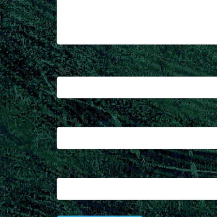
名前
※
メール
※
サイト