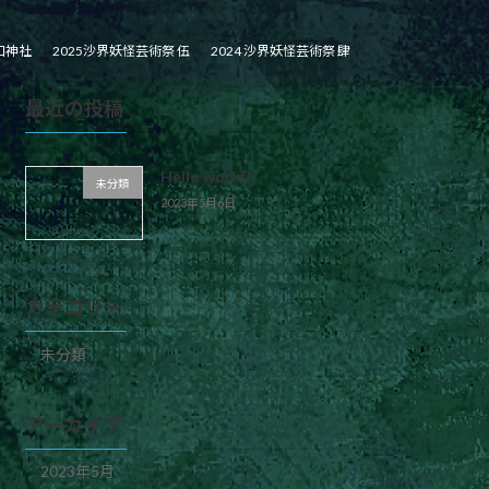
口神社
2025沙界妖怪芸術祭 伍
2024 沙界妖怪芸術祭 肆
最近の投稿
Hello world!
未分類
2023年5月6日
カテゴリー
未分類
アーカイブ
2023年5月